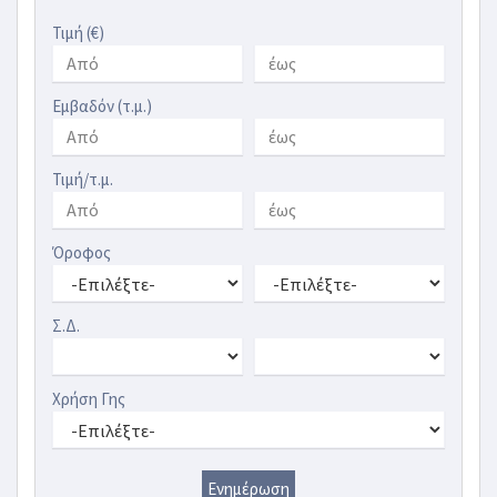
Τιμή (€)
Εμβαδόν (τ.μ.)
Τιμή/τ.μ.
Όροφος
Σ.Δ.
Χρήση Γης
Ενημέρωση