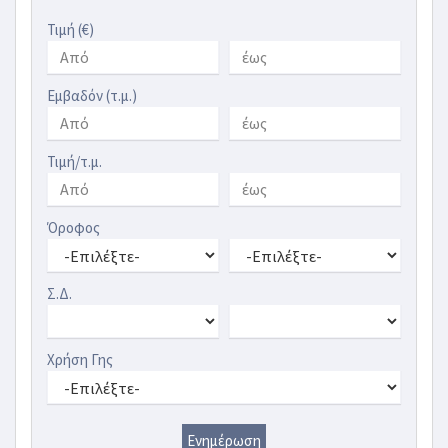
Τιμή (€)
Εμβαδόν (τ.μ.)
Τιμή/τ.μ.
Όροφος
Σ.Δ.
Χρήση Γης
Ενημέρωση