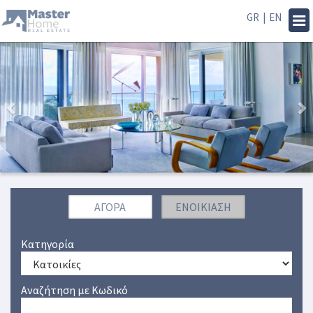
GR
|
EN
Tog
navi
Previous
Nex
ΑΓΟΡΆ
ΕΝΟΙΚΊΑΣΗ
Κατηγορία
Αναζήτηση με Κωδικό