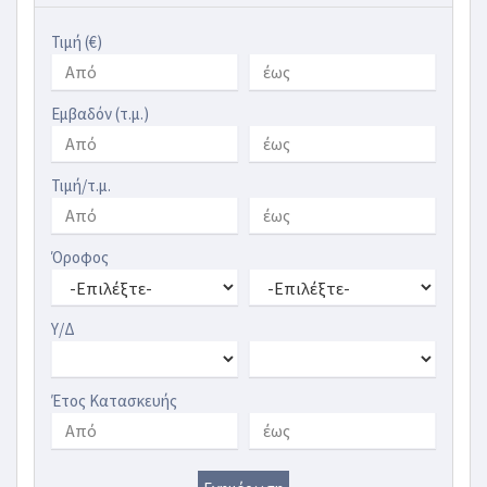
Τιμή (€)
Εμβαδόν (τ.μ.)
Τιμή/τ.μ.
Όροφος
Υ/Δ
Έτος Κατασκευής