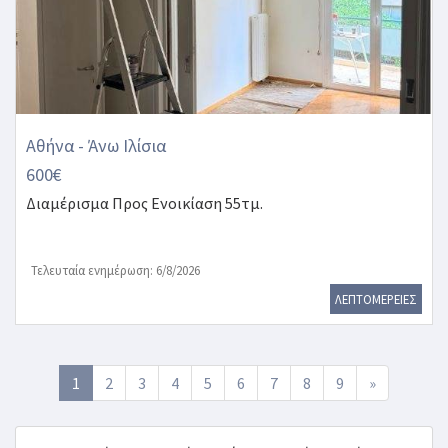
Αθήνα - Άνω Ιλίσια
600€
Διαμέρισμα
Προς Ενοικίαση 55τμ.
Τελευταία ενημέρωση: 6/8/2026
ΛΕΠΤΟΜΕΡΕΙΕΣ
1
2
3
4
5
6
7
8
9
»