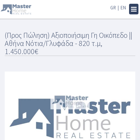
GR
|
EN
Tog
navi
(Προς Πώληση) Αξιοποιήσιμη Γη Οικόπεδο ||
Αθήνα Νότια/Γλυφάδα - 820 τ.μ,
1.450.000€