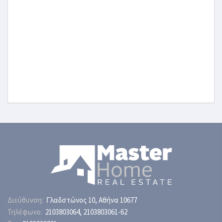
Διεύθυνση:
Γλαδστώνος 10, Αθήνα 10677
Τηλέφωνο:
2103803064
,
2103803061
-62