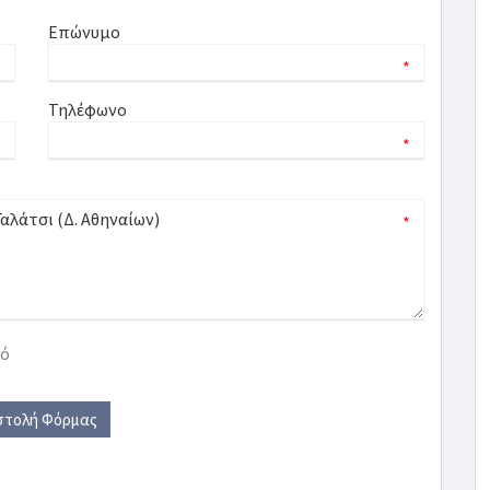
Επώνυμο
*
*
Τηλέφωνο
*
*
*
κό
στολή Φόρμας