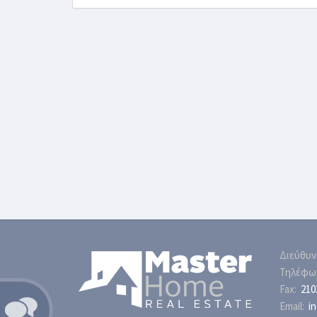
Διεύθυν
Τηλέφω
Fax:
210
Email:
i