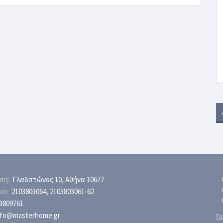
ση:
Γλαδστώνος 10, Αθήνα 10677
νο:
2103803064
,
2103803061
-62
3809761
nfo@masterhome.gr
Όρ