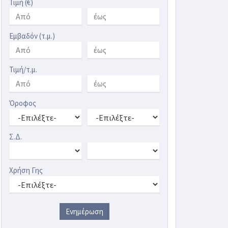
Τιμή (€)
Εμβαδόν (τ.μ.)
Τιμή/τ.μ.
Όροφος
Σ.Δ.
Χρήση Γης
Ενημέρωση