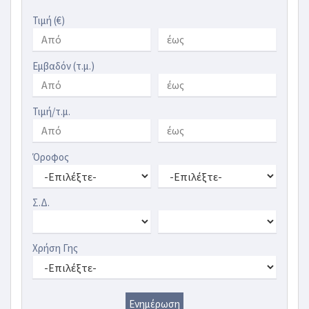
Τιμή (€)
Εμβαδόν (τ.μ.)
Τιμή/τ.μ.
Όροφος
Σ.Δ.
Χρήση Γης
Ενημέρωση