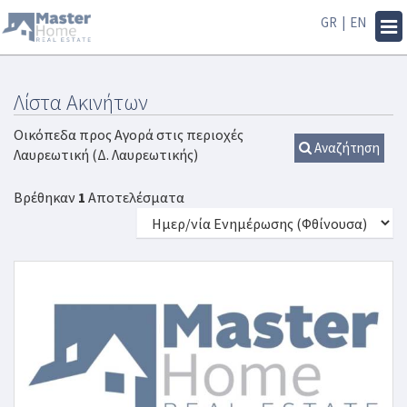
GR
|
EN
Tog
navi
Λίστα Ακινήτων
Οικόπεδα προς Αγορά στις περιοχές
Αναζήτηση
Λαυρεωτική (Δ. Λαυρεωτικής)
Βρέθηκαν
1
Αποτελέσματα