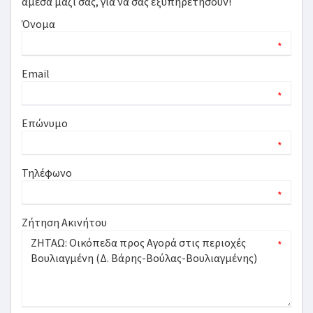
άμεσα μαζί σας, για να σας εξυπηρετήσουν!
Όνομα
*
Email
*
Επώνυμο
*
Τηλέφωνο
*
Ζήτηση Ακινήτου
*