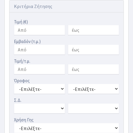
Κριτήρια Ζήτησης
Τιμή (€)
Εμβαδόν (τ.μ.)
Τιμή/τ.μ.
Όροφος
Σ.Δ.
Χρήση Γης