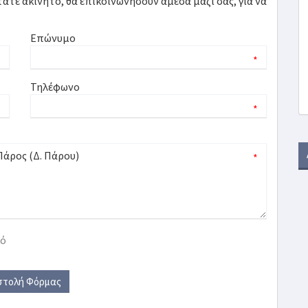
τε ακίνητο, θα επικοινωνήσουν άμεσα μαζί σας, για να
Επώνυμο
*
*
Τηλέφωνο
*
*
*
κό
στολή Φόρμας