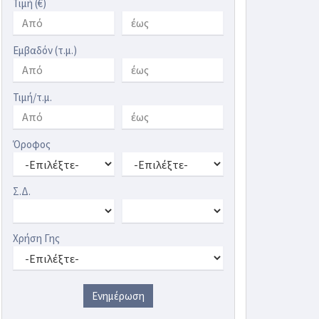
Τιμή (€)
Εμβαδόν (τ.μ.)
Τιμή/τ.μ.
Όροφος
Σ.Δ.
Χρήση Γης
Ενημέρωση